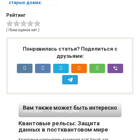
старых домах:
причины низкой
Рейтинг
эффективности и
пути улучшения
( Пока оценок нет )
Понравилась статья? Поделиться с
друзьями:
Вам также может быть интересно
25.05.2025
Климат в доме
Квантовые рельсы: Защита
данных в постквантовом мире
Квантовые компьютеры взломают всё! Узнай, как