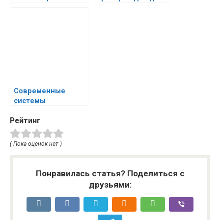
здоровья вашей
семьи
Современные
системы
вентиляции: шаг к
Рейтинг
комфорту и
экономии
( Пока оценок нет )
Понравилась статья? Поделиться с
друзьями: