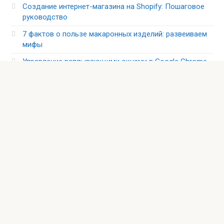
Создание интернет-магазина на Shopify: Пошаговое
руководство
7 фактов о пользе макаронных изделий: развеиваем
мифы
Управление всплывающими окнами в Google Chrome
Полное руководство
Искусственный интеллект и замещение профессий в
России
Рубрики
Интерьер
Климат в доме
Уют в доме