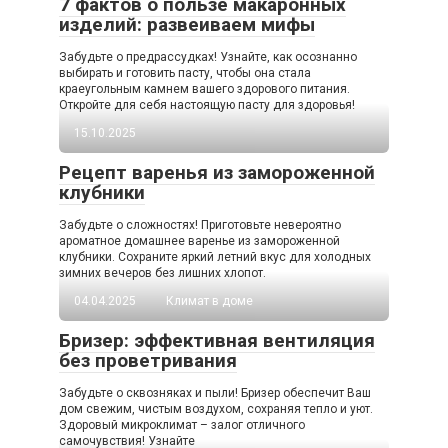
7 фактов о пользе макаронных
изделий: развеиваем мифы
Забудьте о предрассудках! Узнайте, как осознанно
выбирать и готовить пасту, чтобы она стала
краеугольным камнем вашего здорового питания.
Откройте для себя настоящую пасту для здоровья!
15.10.2025
Рецепт варенья из замороженной
клубники
Забудьте о сложностях! Приготовьте невероятно
ароматное домашнее варенье из замороженной
клубники. Сохраните яркий летний вкус для холодных
зимних вечеров без лишних хлопот.
04.04.2025
Климат в доме
Бризер: эффективная вентиляция
без проветривания
Забудьте о сквозняках и пыли! Бризер обеспечит Ваш
дом свежим, чистым воздухом, сохраняя тепло и уют.
Здоровый микроклимат – залог отличного
самочувствия! Узнайте