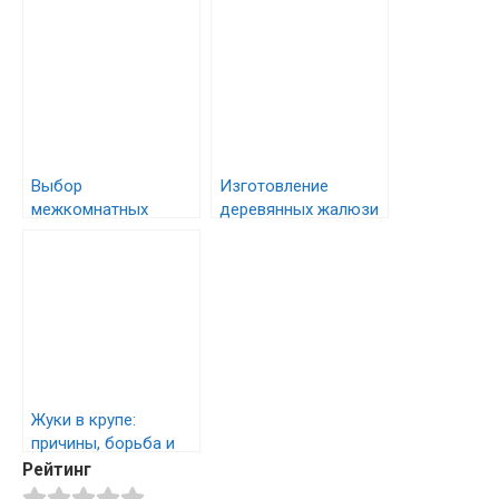
Выбор
Изготовление
межкомнатных
деревянных жалюзи
дверей: полное
своими руками
руководство
Жуки в крупе:
причины, борьба и
профилактика
Рейтинг