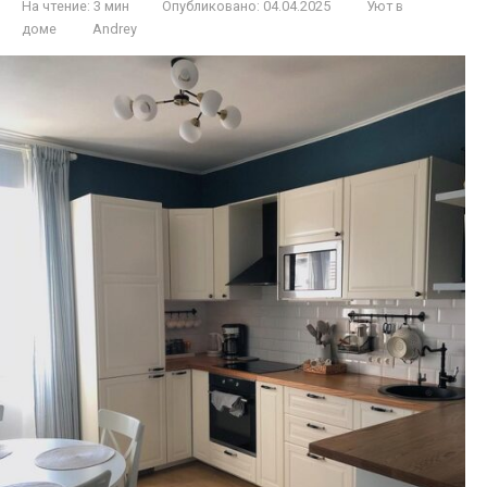
На чтение:
3 мин
Опубликовано:
04.04.2025
Уют в
доме
Andrey