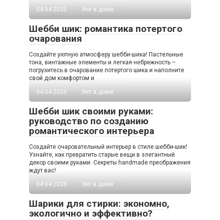
04.04.2025
Уют в доме
Шебби шик: романтика потертого
очарования
Создайте уютную атмосферу шебби-шика! Пастельные
тона, винтажные элементы и легкая небрежность –
погрузитесь в очарование потертого шика и наполните
свой дом комфортом и
04.04.2025
Уют в доме
Шебби шик своими руками:
руководство по созданию
романтического интерьера
Создайте очаровательный интерьер в стиле шебби-шик!
Узнайте, как превратить старые вещи в элегантный
декор своими руками. Секреты handmade преображения
ждут вас!
04.04.2025
Уют в доме
Шарики для стирки: экономно,
экологично и эффективно?