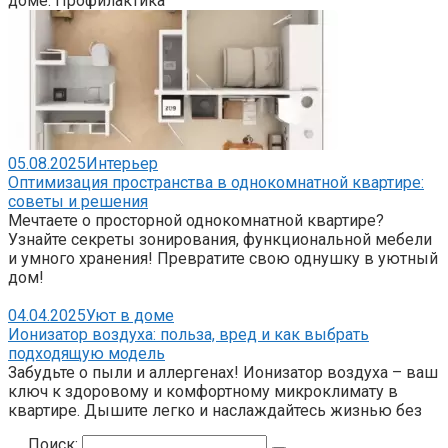
доме. Профилактика
05.08.2025
Интерьер
Оптимизация пространства в однокомнатной квартире:
советы и решения
Мечтаете о просторной однокомнатной квартире?
Узнайте секреты зонирования, функциональной мебели
и умного хранения! Превратите свою однушку в уютный
дом!
04.04.2025
Уют в доме
Ионизатор воздуха: польза, вред и как выбрать
подходящую модель
Забудьте о пыли и аллергенах! Ионизатор воздуха – ваш
ключ к здоровому и комфортному микроклимату в
квартире. Дышите легко и наслаждайтесь жизнью без
Поиск: