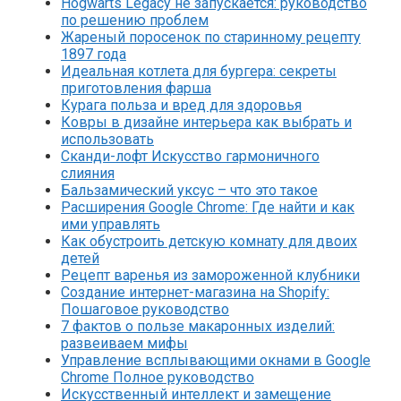
Hogwarts Legacy не запускается: руководство
по решению проблем
Жареный поросенок по старинному рецепту
1897 года
Идеальная котлета для бургера: секреты
приготовления фарша
Курага польза и вред для здоровья
Ковры в дизайне интерьера как выбрать и
использовать
Сканди-лофт Искусство гармоничного
слияния
Бальзамический уксус – что это такое
Расширения Google Chrome: Где найти и как
ими управлять
Как обустроить детскую комнату для двоих
детей
Рецепт варенья из замороженной клубники
Создание интернет-магазина на Shopify:
Пошаговое руководство
7 фактов о пользе макаронных изделий:
развеиваем мифы
Управление всплывающими окнами в Google
Chrome Полное руководство
Искусственный интеллект и замещение