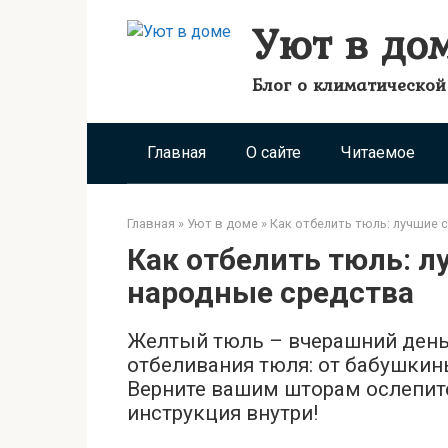
Перейти
Уют в до
к
контенту
Блог о климатической
Главная
О сайте
Читаемое
Главная
»
Уют в доме
»
Как отбелить тюль: лучшие 
Как отбелить тюль: л
народные средства
Желтый тюль – вчерашний день
отбеливания тюля: от бабушкин
Верните вашим шторам ослепите
инструкция внутри!