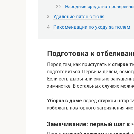
Народные средства: проверенн
Удаление пятен с тюля
Рекомендации по уходу за тюлем
Подготовка к отбелива
Перед тем‚ как приступать к
стирке т
подготовиться. Первым делом‚ осмот
Если есть дыры или сильно запущенны
химчистке. В остальных случаях можно
Уборка в доме
перед стиркой штор та
избежать повторного загрязнения чис
Замачивание: первый шаг к
Перед
стиркой деликатных тканей
‚