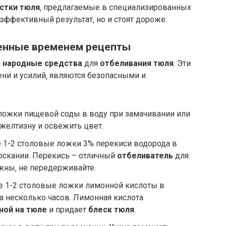
стки тюля
‚ предлагаемые в специализированных
эффективный результат‚ но и стоят дороже.
ренные временем рецепты
и
народные средства
для
отбеливания тюля
. Эти
ни и усилий‚ являются безопасными и
ложки пищевой соды в воду при замачивании или
 желтизну и освежить цвет.
 1-2 столовые ложки 3% перекиси водорода в
оскании. Перекись – отличный
отбеливатель
для
ожны‚ не передерживайте.
е 1-2 столовые ложки лимонной кислоты в
на несколько часов. Лимонная кислота
ной на тюле
и придает
блеск тюля
.