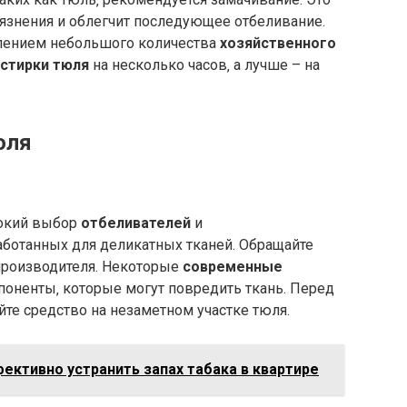
язнения и облегчит последующее отбеливание.
влением небольшого количества
хозяйственного
стирки тюля
на несколько часов‚ а лучше – на
юля
окий выбор
отбеливателей
и
работанных для деликатных тканей. Обращайте
производителя. Некоторые
современные
оненты‚ которые могут повредить ткань. Перед
те средство на незаметном участке тюля.
ективно устранить запах табака в квартире