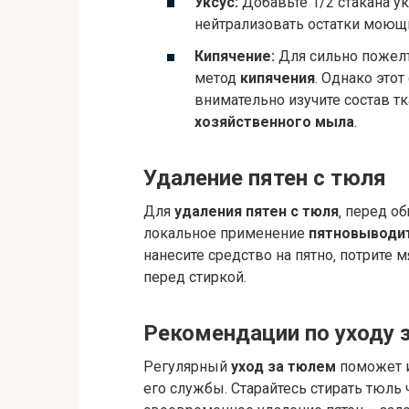
Уксус:
Добавьте 1/2 стакана ук
нейтрализовать остатки моющи
Кипячение:
Для сильно пожелт
метод
кипячения
. Однако этот
внимательно изучите состав т
хозяйственного мыла
.
Удаление пятен с тюля
Для
удаления пятен с тюля
‚ перед о
локальное применение
пятновыводи
нанесите средство на пятно‚ потрите 
перед стиркой.
Рекомендации по уходу 
Регулярный
уход за тюлем
поможет и
его службы. Старайтесь стирать тюль 