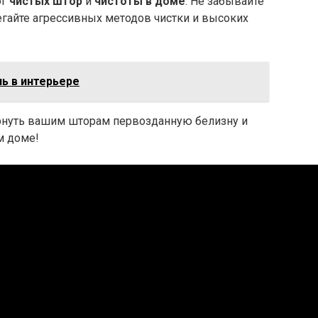
ог
чистых штор
и
чистоты в доме
. Не забывайте
егайте агрессивных методов чистки и высоких
ь в интерьере
рнуть вашим шторам первозданную белизну и
м доме!