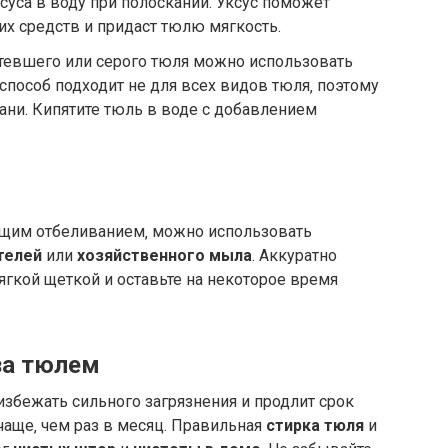
суса в воду при полоскании. Уксус поможет
х средств и придаст тюлю мягкость.
евшего или серого тюля можно использовать
 способ подходит не для всех видов тюля‚ поэтому
кани. Кипятите тюль в воде с добавлением
бщим отбеливанием‚ можно использовать
телей
или
хозяйственного мыла
. Аккуратно
мягкой щеткой и оставьте на некоторое время
за тюлем
збежать сильного загрязнения и продлит срок
чаще‚ чем раз в месяц. Правильная
стирка тюля
и