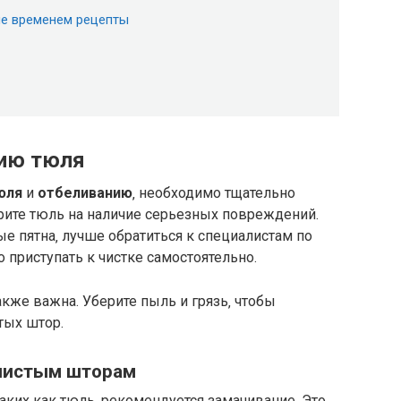
ые временем рецепты
нию тюля
юля
и
отбеливанию
‚ необходимо тщательно
рите тюль на наличие серьезных повреждений.
е пятна‚ лучше обратиться к специалистам по
 приступать к чистке самостоятельно.
кже важна. Уберите пыль и грязь‚ чтобы
тых штор.
 чистым шторам
 таких как тюль‚ рекомендуется замачивание. Это