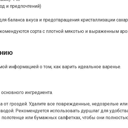
год и предпочтений)
для баланса вкуса и предотвращения кристаллизации сахар
комендуются сорта с плотной мякотью и выраженным аро
ению
ой информацией о том, как варить идеальное варенье.
 основного ингредиента.
ада от гроздей. Удалите все поврежденные, недозрелые ил
водой. Рекомендуется использовать дуршлаг для удобства
м полотенце или бумажных салфетках, чтобы они полность