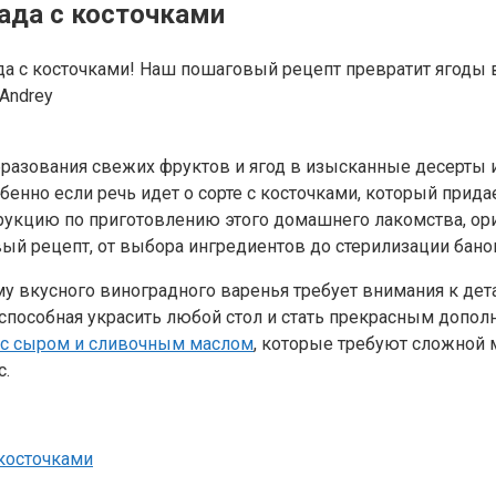
ада с косточками
да с косточками! Наш пошаговый рецепт превратит ягоды 
Andrey
разования свежих фруктов и ягод в изысканные десерты и
обенно если речь идет о сорте с косточками, который при
струкцию по приготовлению этого домашнего лакомства, о
й рецепт, от выбора ингредиентов до стерилизации бано
у вкусного виноградного варенья требует внимания к дет
, способная украсить любой стол и стать прекрасным допол
 с сыром и сливочным маслом
, которые требуют сложной 
с.
косточками