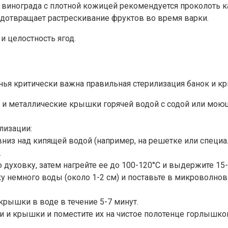
винограда с плотной кожицей рекомендуется проколоть ка
дотвращает растрескивание фруктов во время варки.
и целостность ягод.
нья критически важна правильная стерилизация банок и к
и и металлические крышки горячей водой с содой или мо
лизации:
из над кипящей водой (например, на решетке или специаль
.
 духовку, затем нагрейте ее до 100-120°C и выдержите 15-
у немного воды (около 1-2 см) и поставьте в микроволнов
рышки в воде в течение 5-7 минут.
 и крышки и поместите их на чистое полотенце горлышком