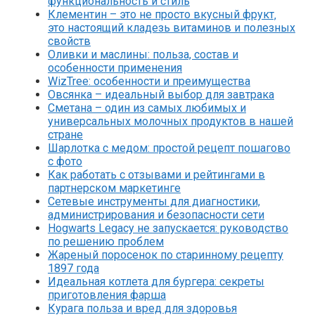
функциональность и стиль
Клементин – это не просто вкусный фрукт‚
это настоящий кладезь витаминов и полезных
свойств
Оливки и маслины: польза, состав и
особенности применения
WizTree: особенности и преимущества
Овсянка – идеальный выбор для завтрака
Сметана – один из самых любимых и
универсальных молочных продуктов в нашей
стране
Шарлотка с медом: простой рецепт пошагово
с фото
Как работать с отзывами и рейтингами в
партнерском маркетинге
Сетевые инструменты для диагностики,
администрирования и безопасности сети
Hogwarts Legacy не запускается: руководство
по решению проблем
Жареный поросенок по старинному рецепту
1897 года
Идеальная котлета для бургера: секреты
приготовления фарша
Курага польза и вред для здоровья