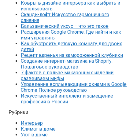
Ковры в дизайне интерьера как выбрать и
использовать
Сканди-лофт Искусство гармоничного
слияния
Бальзамический уксус – что это такое
Расширения Google Chrome: Где найти и как
ими управлять
Как обустроить детскую комнату для двоих
детей
Рецепт варенья из замороженной клубники
Создание интернет-магазина на Shopify:
Пошаговое руководство
7 фактов о пользе макаронных изделий:
развеиваем мифы
Управление всплывающими окнами в Google
Chrome Полное руководство
Искусственный интеллект и замещение
профессий в России
Рубрики
Интерьер
Климат в доме
Уют в доме