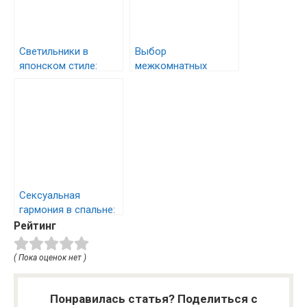
Светильники в
Выбор
японском стиле:
межкомнатных
Гармония света и
дверей: полное
тени
руководство
Сексуальная
гармония в спальне:
путь к счастливой
Рейтинг
семейной жизни
( Пока оценок нет )
Понравилась статья? Поделиться с