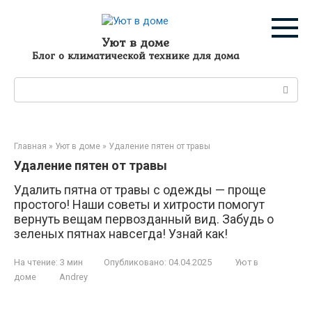
Перейти
к
контенту
Уют в доме
Блог о климатической технике для дома
Поиск:
Главная
»
Уют в доме
»
Удаление пятен от травы
Удаление пятен от травы
Удалить пятна от травы с одежды — проще
простого! Наши советы и хитрости помогут
вернуть вещам первозданный вид. Забудь о
зеленых пятнах навсегда! Узнай как!
На чтение:
3 мин
Опубликовано:
04.04.2025
Уют в
доме
Andrey