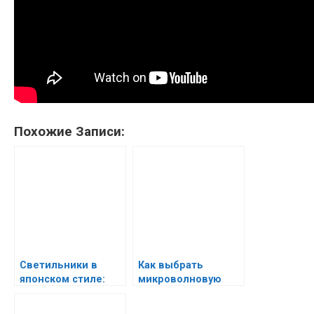
Похожие Записи:
Светильники в
Как выбрать
японском стиле:
микроволновую
Гармония света и
печь
тени