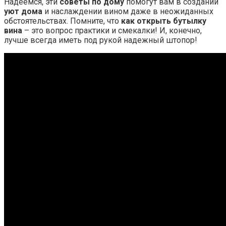
Надеемся, эти
советы по дому
помогут вам в создании
уют дома
и наслаждении вином даже в неожиданных
обстоятельствах. Помните, что
как открыть бутылку
вина
– это вопрос практики и смекалки! И, конечно,
лучше всегда иметь под рукой надежный штопор!