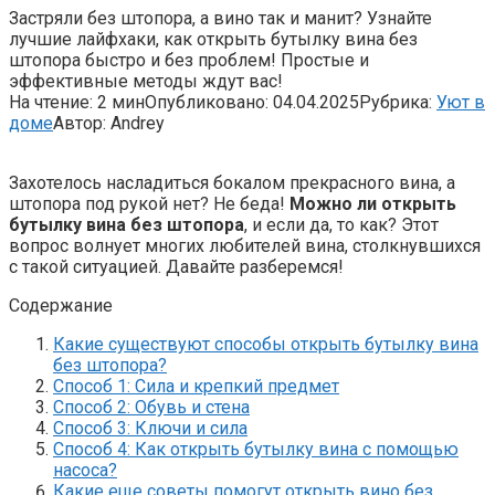
Застряли без штопора, а вино так и манит? Узнайте
лучшие лайфхаки, как открыть бутылку вина без
штопора быстро и без проблем! Простые и
эффективные методы ждут вас!
На чтение:
2 мин
Опубликовано:
04.04.2025
Рубрика:
Уют в
доме
Автор:
Andrey
Захотелось насладиться бокалом прекрасного вина, а
штопора под рукой нет? Не беда!
Можно ли открыть
бутылку вина без штопора
, и если да, то как? Этот
вопрос волнует многих любителей вина, столкнувшихся
с такой ситуацией. Давайте разберемся!
Содержание
Какие существуют способы открыть бутылку вина
без штопора?
Способ 1: Сила и крепкий предмет
Способ 2: Обувь и стена
Способ 3: Ключи и сила
Способ 4: Как открыть бутылку вина с помощью
насоса?
Какие еще советы помогут открыть вино без