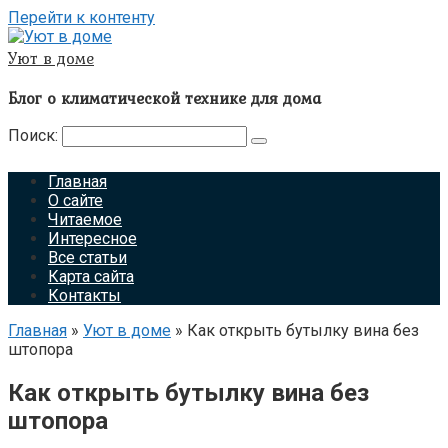
Перейти к контенту
Уют в доме
Блог о климатической технике для дома
Поиск:
Главная
О сайте
Читаемое
Интересное
Все статьи
Карта сайта
Контакты
Главная
»
Уют в доме
»
Как открыть бутылку вина без
штопора
Как открыть бутылку вина без
штопора