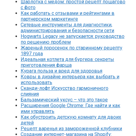
Шарлотка с медом: простой рецепт пошагово
с фото
Как работать с отзывами и рейтингами в
партнерском маркетинге
Сетевые инструменты для диагностики,
администрирования и безопасности сети
Hogwarts Legacy не запускается: руководство
по решению проблем
Жареный поросенок по старинному рецепту
1897 года
Идеальная котлета для бургера: секреты
приготовления фарша
Курага польза и вред для здоровья
Ковры в дизайне интерьера как выбрать и
использовать
Сканди-лофт Искусство гармоничного
слияния
Бальзамический уксус – что это такое
Расширения Google Chrome: Где найти и как
ими управлять
Как обустроить детскую комнату для двоих
детей
Рецепт варенья из замороженной клубники
Создание интернет-магазина на Shopify: