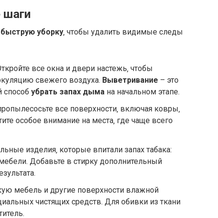
 шаги
и
быструю уборку
‚ чтобы удалить видимые следы
ткройте все окна и двери настежь‚ чтобы
ркуляцию свежего воздуха.
Выветривание
– это
й способ
убрать запах дыма
на начальном этапе.
ропылесосьте все поверхности‚ включая ковры‚
ите особое внимание на места‚ где чаще всего
льные изделия‚ которые впитали запах табака:
мебели. Добавьте в стирку дополнительный
езультата.
кую мебель и другие поверхности влажной
иальных чистящих средств. Для обивки из ткани
итель.