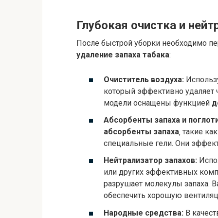
Глубокая очистка и нейт
После быстрой уборки необходимо пер
удаление запаха табака
:
Очиститель воздуха:
Использ
который эффективно удаляет 
модели оснащены функцией
д
Абсорбенты запаха и поглоти
абсорбенты запаха
‚ такие ка
специальные гели. Они эффек
Нейтрализатор запахов:
Испо
или других эффективных ком
разрушает молекулы запаха. 
обеспечить хорошую вентиляц
Народные средства:
В качес