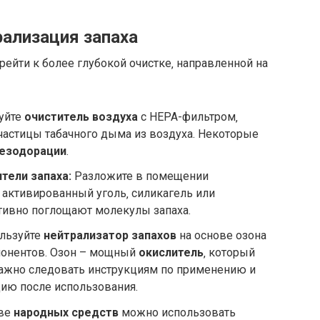
рализация запаха
ейти к более глубокой очистке‚ направленной на
уйте
очиститель воздуха
с HEPA-фильтром‚
частицы табачного дыма из воздуха. Некоторые
езодорации
.
тели запаха:
Разложите в помещении
к активированный уголь‚ силикагель или
тивно поглощают молекулы запаха.
льзуйте
нейтрализатор запахов
на основе озона
понентов. Озон – мощный
окислитель
‚ который
Важно следовать инструкциям по применению и
ию после использования.
тве
народных средств
можно использовать