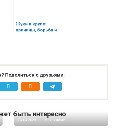
Жуки в крупе:
причины, борьба и
и
профилактика
я? Поделиться с друзьями:
жет быть интересно
04.04.2025
Уют в доме