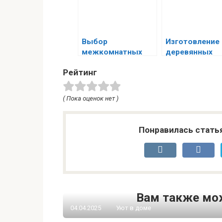
Выбор
Изготовление
межкомнатных
деревянных
дверей: полное
жалюзи своим
Рейтинг
руководство
руками
( Пока оценок нет )
Понравилась стать
Вам также мо
04.04.2025
Уют в доме