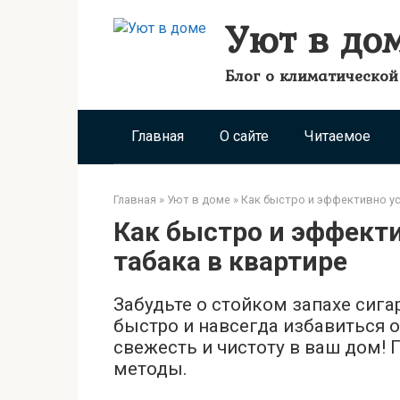
Перейти
Уют в до
к
контенту
Блог о климатической
Главная
О сайте
Читаемое
Главная
»
Уют в доме
»
Как быстро и эффективно ус
Как быстро и эффекти
табака в квартире
Забудьте о стойком запахе сиг
быстро и навсегда избавиться о
свежесть и чистоту в ваш дом!
методы.