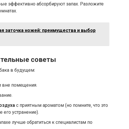
орые эффективно абсорбируют запах. Разложите
омнатах.
я заточка ножей: преимущества и выбор
ительные советы
бака в будущем:
и вне помещения.
вание.
оздуха
с приятным ароматом (но помните‚ что это
 не его устранение).
пахе лучше обратиться к специалистам по