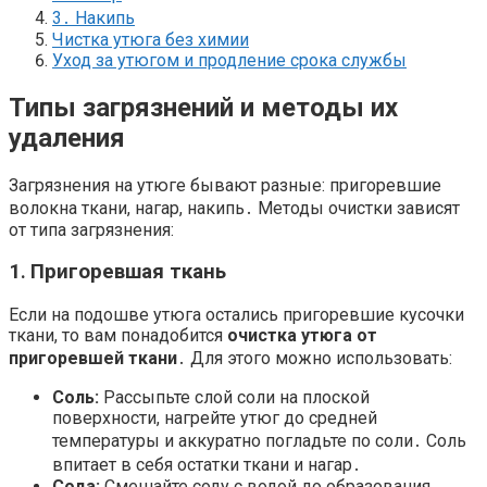
3․ Накипь
Чистка утюга без химии
Уход за утюгом и продление срока службы
Типы загрязнений и методы их
удаления
Загрязнения на утюге бывают разные: пригоревшие
волокна ткани, нагар, накипь․ Методы очистки зависят
от типа загрязнения:
1․ Пригоревшая ткань
Если на подошве утюга остались пригоревшие кусочки
ткани, то вам понадобится
очистка утюга от
пригоревшей ткани
․ Для этого можно использовать:
Соль:
Рассыпьте слой соли на плоской
поверхности, нагрейте утюг до средней
температуры и аккуратно погладьте по соли․ Соль
впитает в себя остатки ткани и нагар․
Сода:
Смешайте соду с водой до образования