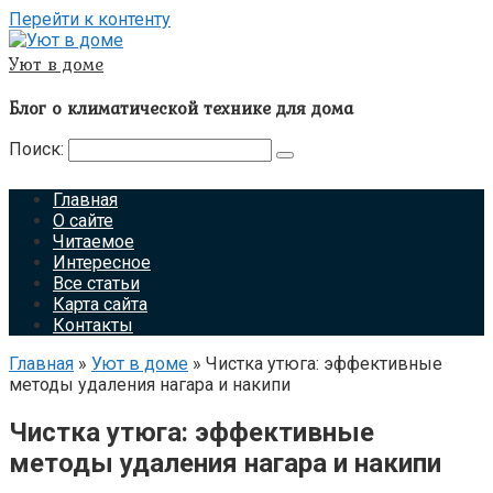
Перейти к контенту
Уют в доме
Блог о климатической технике для дома
Поиск:
Главная
О сайте
Читаемое
Интересное
Все статьи
Карта сайта
Контакты
Главная
»
Уют в доме
»
Чистка утюга: эффективные
методы удаления нагара и накипи
Чистка утюга: эффективные
методы удаления нагара и накипи