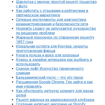
Шарлотка с медом: простой рецепт пошагово
с фото
Как работать с отзывами и рейтингами в
партнерском маркетинге
Сетевые инструменты для диагностики,
администрирования и безопасности сети
Hogwarts Legacy не запускается: руководство
по решению проблем
Жареный поросенок по старинному рецепту
1897 года
Идеальная котлета для бургера: секреты
приготовления фарша
Курага польза и вред для здоровья
Ковры в дизайне интерьера как выбрать и
использовать
Сканди-лофт Искусство гармоничного
слияния
Бальзамический уксус – что это такое
Расширения Google Chrome: Где найти и как
ими управлять
Как обустроить детскую комнату для двоих
детей
Рецепт варенья из замороженной клубники
Создание интернет-магазина на Shopify: