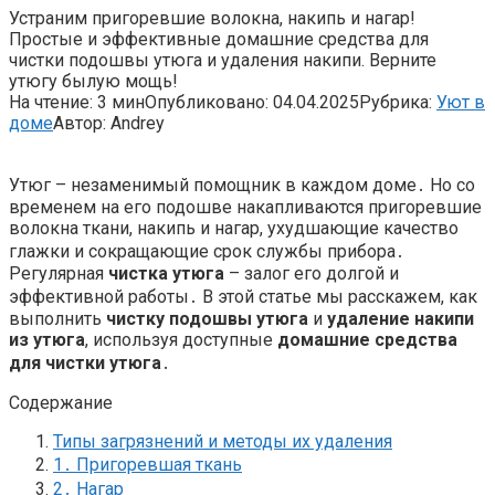
Устраним пригоревшие волокна, накипь и нагар!
Простые и эффективные домашние средства для
чистки подошвы утюга и удаления накипи. Верните
утюгу былую мощь!
На чтение:
3 мин
Опубликовано:
04.04.2025
Рубрика:
Уют в
доме
Автор:
Andrey
Утюг – незаменимый помощник в каждом доме․ Но со
временем на его подошве накапливаются пригоревшие
волокна ткани, накипь и нагар, ухудшающие качество
глажки и сокращающие срок службы прибора․
Регулярная
чистка утюга
– залог его долгой и
эффективной работы․ В этой статье мы расскажем, как
выполнить
чистку подошвы утюга
и
удаление накипи
из утюга
, используя доступные
домашние средства
для чистки утюга
․
Содержание
Типы загрязнений и методы их удаления
1․ Пригоревшая ткань
2․ Нагар